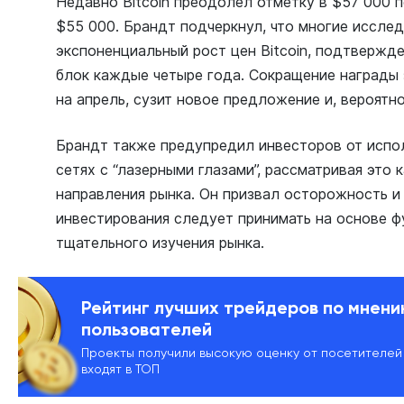
Недавно Bitcoin преодолел отметку в $57 000 
$55 000. Брандт подчеркнул, что многие иссле
экспоненциальный рост цен Bitcoin, подтвержд
блок каждые четыре года. Сокращение награды з
на апрель, сузит новое предложение и, вероятно
Брандт также предупредил инвесторов от испо
сетях с “лазерными глазами”, рассматривая это
направления рынка. Он призвал осторожность и
инвестирования следует принимать на основе ф
тщательного изучения рынка.
Рейтинг лучших трейдеров по мнен
пользователей
Проекты получили высокую оценку от посетителей
входят в ТОП