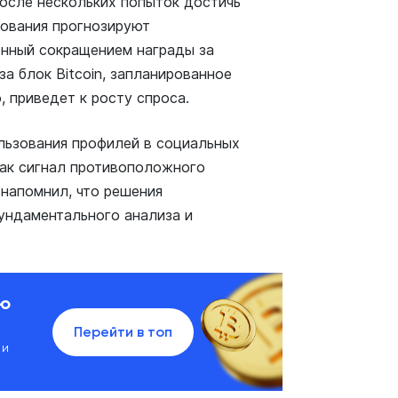
после нескольких попыток достичь
дования прогнозируют
енный сокращением награды за
а блок Bitcoin, запланированное
, приведет к росту спроса.
льзования профилей в социальных
 как сигнал противоположного
 напомнил, что решения
ундаментального анализа и
ию
Перейти в топ
 и