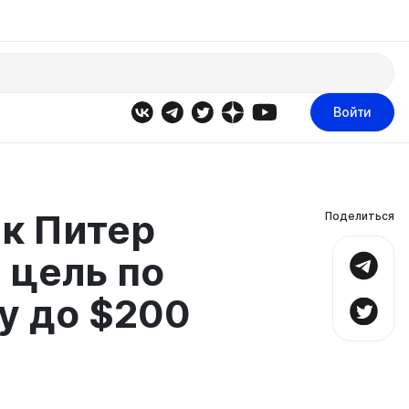
Войти
к Питер
Поделиться
 цель по
ду до $200