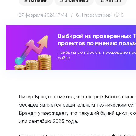
биткоин
аналитика
Bitcoin
27 февраля 2024 17:44
/
811 просмотров
0
Выбирай из проверенных 
проектов по мнению поль
Прибыльные проекты прошедшие про
сайта
Питер Брандт отметил, что прорыв Bitcoin выше
месяцев является решительным техническим си
Брандт утверждает, что текущий бычий цикл, ск
или сентябрю 2025 года.