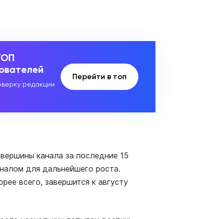
ТОП
зователей
Перейти в топ
верку редакции
 вершины канала за последние 15
гналом для дальнейшего роста.
орее всего, завершится к августу