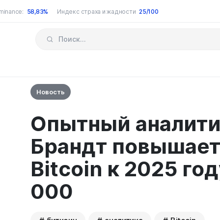
minance:
58,83%
Индекс страха и жадности
25/100
Новость
Опытный аналити
Брандт повышает
Bitcoin к 2025 го
000