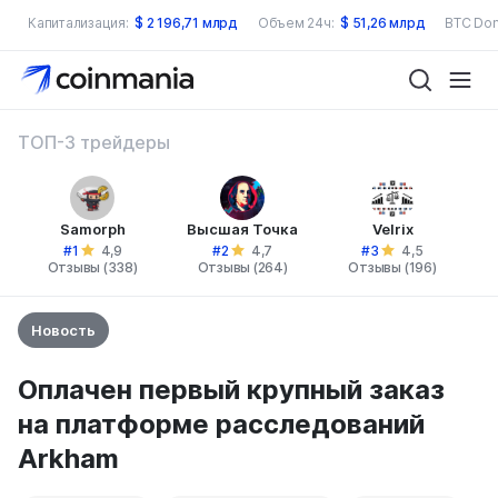
Капитализация:
$
2 196,71 млрд
Объем 24ч:
$
51,26 млрд
BTC Dom
ТОП-3 трейдеры
Samorph
Высшая Точка
Velrix
#1
#2
#3
4,9
4,7
4,5
Отзывы (338)
Отзывы (264)
Отзывы (196)
Новость
Оплачен первый крупный заказ
на платформе расследований
Arkham