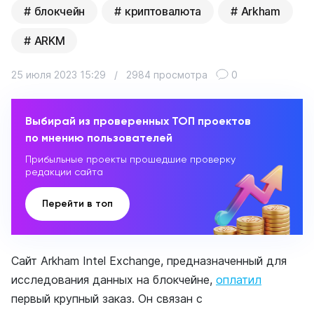
блокчейн
криптовалюта
Arkham
ARKM
25 июля 2023 15:29
/
2984 просмотра
0
Выбирай из проверенных ТОП проектов
по мнению пользователей
Прибыльные проекты прошедшие проверку
редакции сайта
Перейти в топ
Сайт Arkham Intel Exchange, предназначенный для
исследования данных на блокчейне,
оплатил
первый крупный заказ. Он связан с