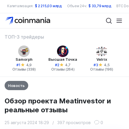
Капитализация:
$
2 215,03 млрд
Объем 24ч:
$
33,79 млрд
BTC Do
ТОП-3 трейдеры
Samorph
Высшая Точка
Velrix
#1
#2
#3
4,9
4,7
4,5
Отзывы (338)
Отзывы (264)
Отзывы (196)
Новость
Обзор проекта Meatinvestor и
реальные отзывы
25 августа 2024 18:29
/
397 просмотров
0