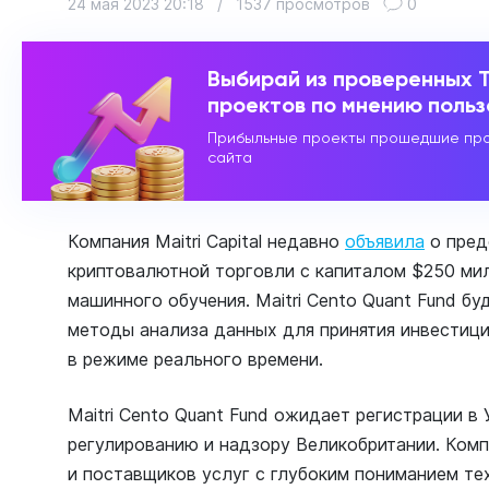
24 мая 2023 20:18
/
1537 просмотров
0
Выбирай из проверенных 
проектов по мнению поль
Прибыльные проекты прошедшие про
сайта
Компания Maitri Capital недавно
объявила
о пред
криптовалютной торговли с капиталом $250 мил
машинного обучения. Maitri Cento Quant Fund б
методы анализа данных для принятия инвестиц
в режиме реального времени.
Maitri Cento Quant Fund ожидает регистрации в
регулированию и надзору Великобритании. Комп
и поставщиков услуг с глубоким пониманием те