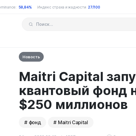
ominance:
58,84%
Индекс страха и жадности
27/100
Новость
Maitri Capital зап
квантовый фонд 
$250 миллионов
фонд
Maitri Capital