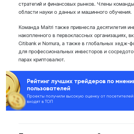
стратегий и финансовых рынков. Члены команд
области науки о данных и машинного обучения.
Команда Maitri также привнесла десятилетия и
накопленного в первоклассных организациях, вк
Citibank и Nomura, а также в глобальных хедж-
для профессиональных инвесторов и сосредото
парах криптовалют.
Рейтинг лучших трейдеров по мнен
пользователей
Проекты получили высокую оценку от посетителей
входят в ТОП