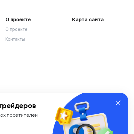
О проекте
Карта сайта
О проекте
Контакты
трейдеров
ках посетителей
ии Эл № ФС 77-74908 от «25» января 2019 г. Выдано