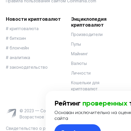
Правила пользования сайтом Coinmania.com
Новости криптовалют
Энциклопедия
криптовалют
# криптовалюта
Производители
# биткоин
Пулы
# блокчейн
Майнинг
# аналитика
Валюты
# законодательство
Личности
Кошельки для
криптовалют
Рейтинг
проверенных
© 2023 — Coinmania
Основан исключительно на оцен
Возрастное ограничение 16+
сайта
Свидетельство о регистрации средства массовой информац