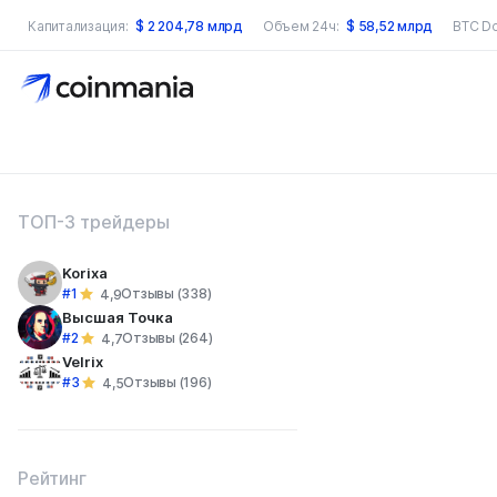
Капитализация:
$
2 204,78 млрд
Объем 24ч:
$
58,52 млрд
BTC D
оиск по сайту
ТОП-3 трейдеры
Korixa
#1
Отзывы (338)
4,9
Высшая Точка
#2
Отзывы (264)
4,7
Velrix
#3
Отзывы (196)
4,5
Рейтинг