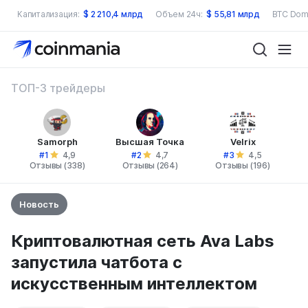
Капитализация:
$
2 210,4 млрд
Объем 24ч:
$
55,81 млрд
BTC Dom
ТОП-3 трейдеры
Samorph
Высшая Точка
Velrix
#1
#2
#3
4,9
4,7
4,5
Отзывы (338)
Отзывы (264)
Отзывы (196)
Новость
Криптовалютная сеть Ava Labs
запустила чатбота с
искусственным интеллектом