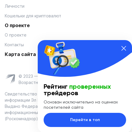
Личности
Кошельки для криптовалют
О проекте
О проекте
Контакты
Карта сайта
© 2023 — Coinmania
Возрастное ограничение 16+
Рейтинг
проверенных
трейдеров
Свидетельство о регистрации средства массовой
информации Эл № ФС 77-74908 от «25» января 2019 г.
Основан исключительно на оценках
Выдано Федеральной службой по надзору в сфере связи,
посетителей сайта
информационных технологий и массовых коммуникаций
(Роскомнадзор)
Перейти в топ