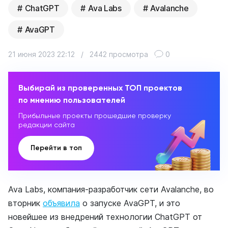
ChatGPT
Ava Labs
Avalanche
AvaGPT
21 июня 2023 22:12
/
2442 просмотра
0
Выбирай из проверенных ТОП проектов
по мнению пользователей
Прибыльные проекты прошедшие проверку
редакции сайта
Перейти в топ
Ava Labs, компания-разработчик сети Avalanche, во
вторник
объявила
о запуске AvaGPT, и это
новейшее из внедрений технологии ChatGPT от