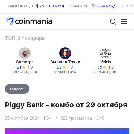
Капитализация:
$
2 215,03 млрд
Объем 24ч:
$
33,79 млрд
BTC Do
ТОП-3 трейдеры
Samorph
Высшая Точка
Velrix
#1
#2
#3
4,9
4,7
4,5
Отзывы (338)
Отзывы (264)
Отзывы (196)
Новость
Piggy Bank – комбо от 29 октября
29 октября 2024 11:54
/
322 просмотра
0