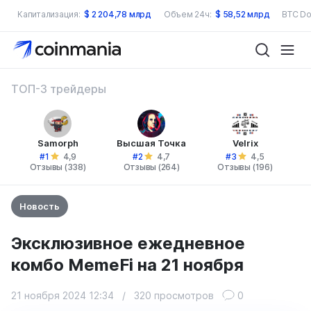
Капитализация:
$
2 204,78 млрд
Объем 24ч:
$
58,52 млрд
BTC Do
ТОП-3 трейдеры
Samorph
Высшая Точка
Velrix
#1
#2
#3
4,9
4,7
4,5
Отзывы (338)
Отзывы (264)
Отзывы (196)
Новость
Эксклюзивное ежедневное
комбо MemeFi на 21 ноября
21 ноября 2024 12:34
/
320 просмотров
0