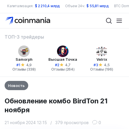
Капитализация:
$
2 210,4 млрд
Объем 24ч:
$
55,81 млрд
BTC Dom
ТОП-3 трейдеры
Samorph
Высшая Точка
Velrix
#1
#2
#3
4,9
4,7
4,5
Отзывы (338)
Отзывы (264)
Отзывы (196)
Новость
Обновление комбо BirdTon 21
ноября
21 ноября 2024 12:15
/
379 просмотров
0