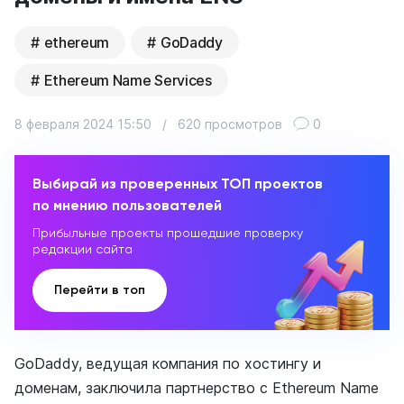
ethereum
GoDaddy
Ethereum Name Services
8 февраля 2024 15:50
/
620 просмотров
0
Выбирай из проверенных ТОП проектов
по мнению пользователей
Прибыльные проекты прошедшие проверку
редакции сайта
Перейти в топ
GoDaddy, ведущая компания по хостингу и
доменам, заключила партнерство с Ethereum Name