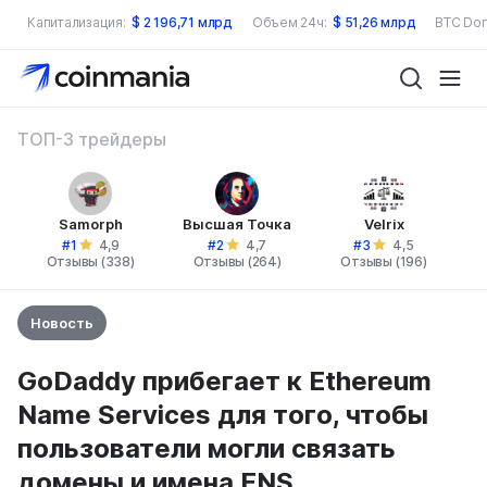
Капитализация:
$
2 196,71 млрд
Объем 24ч:
$
51,26 млрд
BTC Dom
ТОП-3 трейдеры
Samorph
Высшая Точка
Velrix
#1
#2
#3
4,9
4,7
4,5
Отзывы (338)
Отзывы (264)
Отзывы (196)
Новость
GoDaddy прибегает к Ethereum
Name Services для того, чтобы
пользователи могли связать
домены и имена ENS