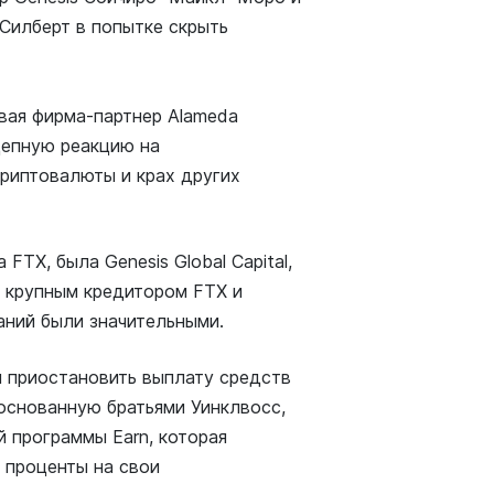
Силберт в попытке скрыть
овая фирма-партнер Alameda
цепную реакцию на
криптовалюты и крах других
FTX, была Genesis Global Capital,
ыл крупным кредитором FTX и
паний были значительными.
н приостановить выплату средств
 основанную братьями Уинклвосс,
й программы Earn, которая
 проценты на свои