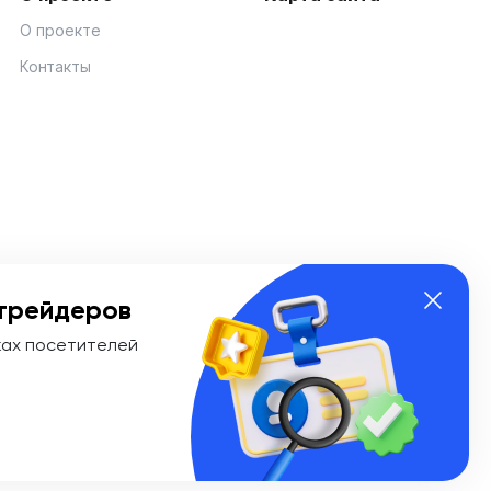
О проекте
Контакты
трейдеров
ках посетителей
ии Эл № ФС 77-74908 от «25» января 2019 г. Выдано
ионных технологий и массовых коммуникаций