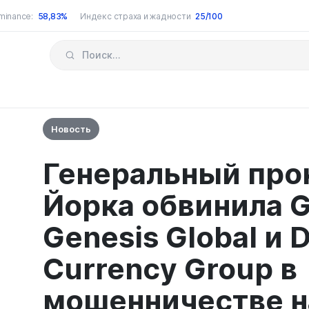
minance:
58,83%
Индекс страха и жадности
25/100
Новость
Генеральный про
Йорка обвинила G
Genesis Global и D
Currency Group в
мошенничестве на