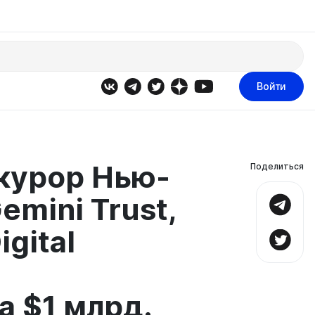
Войти
курор Нью-
Поделиться
emini Trust,
igital
 $1 млрд.