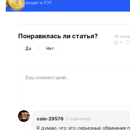
входят в ТОП
Понравилась ли статья?
19 октя
1
Да
Нет
Ваш комментарий...
coin-29576
3 года назад
Я думаю, что это серьезные обвинения 