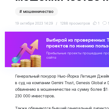
мошенничество
19 октября 2023 14:29
/
1288 просмотров
1
Выбирай из проверенных 
проектов по мнению поль
Прибыльные проекты прошедшие про
сайта
Генеральный покурор Нью-Йорка Летиция Джеймс
в суд на компании Gemini Trust, Genesis Global и 
обвинению в мошенничестве на сумму более $1 
230 000 инвесторов.
Также обвиняются бывший генеральный директо