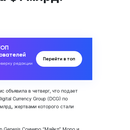
1
ТОП
зователей
Перейти в топ
верку редакции
 объявила в четверг, что подает
Digital Currency Group (DCG) по
млрд, жертвами которого стали
р Genesis Соичиро “Майкл” Моро и