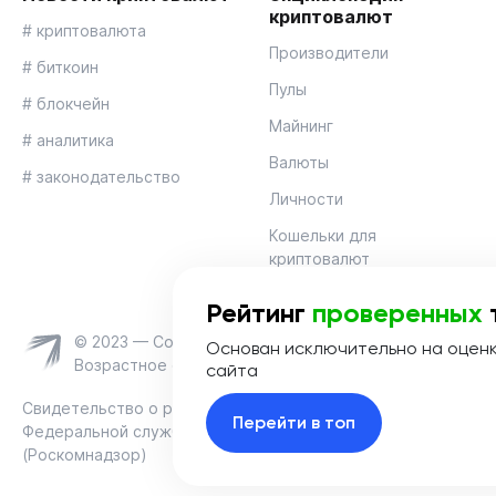
криптовалют
# криптовалюта
Производители
# биткоин
Пулы
# блокчейн
Майнинг
# аналитика
Валюты
# законодательство
Личности
Кошельки для
криптовалют
Рейтинг
проверенных
© 2023 — Coinmania
Основан исключительно на оцен
Возрастное ограничение 16+
сайта
Свидетельство о регистрации средства массовой информац
Перейти в топ
Федеральной службой по надзору в сфере связи, информац
(Роскомнадзор)