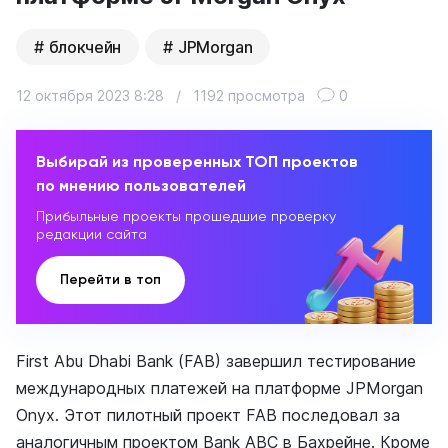
блокчейн
JPMorgan
12 октября 2023 8:28
/
1192 просмотра
0
Выбирай из проверенных ТОП проектов
по мнению пользователей
Прибыльные проекты прошедшие проверку
редакции сайта
Перейти в топ
First Abu Dhabi Bank (FAB) завершил тестирование
международных платежей на платформе JPMorgan
Onyx. Этот пилотный проект FAB последовал за
аналогичным проектом Bank ABC в Бахрейне. Кроме