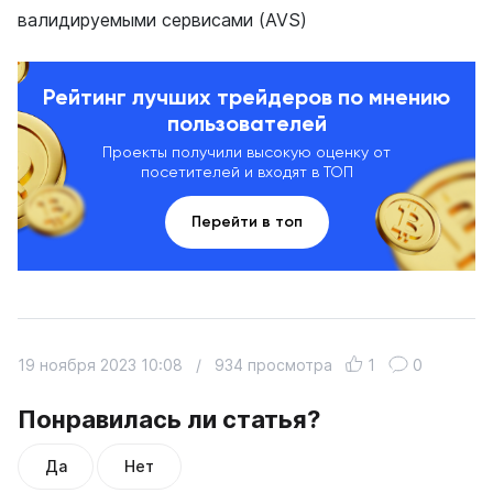
валидируемыми сервисами (AVS)
Рейтинг лучших трейдеров по мнению
пользователей
Проекты получили высокую оценку от
посетителей и входят в ТОП
Перейти в топ
19 ноября 2023 10:08
/
934 просмотра
1
0
Понравилась ли статья?
Да
Нет