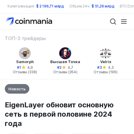
Капитализация:
$
2 196,71 млрд
Объем 24ч:
$
51,26 млрд
BTC Dom
ТОП-3 трейдеры
Samorph
Высшая Точка
Velrix
#1
#2
#3
4,9
4,7
4,5
Отзывы (338)
Отзывы (264)
Отзывы (196)
Новость
EigenLayer обновит основную
сеть в первой половине 2024
года