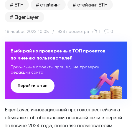
ETH
стейкинг
стейкинг ETH
EigenLayer
19 ноября 2023 10:08
/
934 просмотра
1
0
Выбирай из проверенных ТОП проектов
по мнению пользователей
Прибыльные проекты прошедшие проверку
редакции сайта
Перейти в топ
EigenLayer, инновационный протокол рестейкинга
объявляет об обновлении основной сети в первой
половине 2024 года, позволяя пользователям