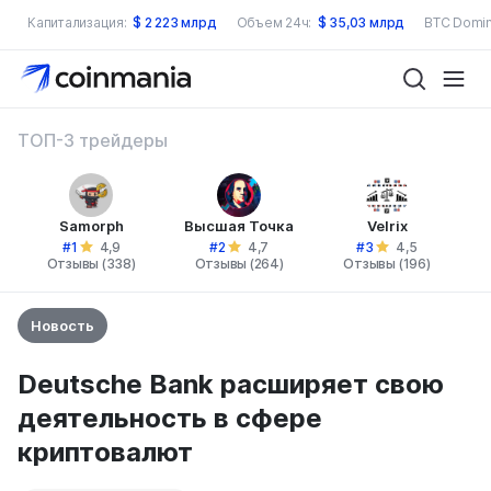
Капитализация:
$
2 223 млрд
Объем 24ч:
$
35,03 млрд
BTC Domin
ТОП-3 трейдеры
Samorph
Высшая Точка
Velrix
#1
#2
#3
4,9
4,7
4,5
Отзывы (338)
Отзывы (264)
Отзывы (196)
Новость
Deutsche Bank расширяет свою
деятельность в сфере
криптовалют