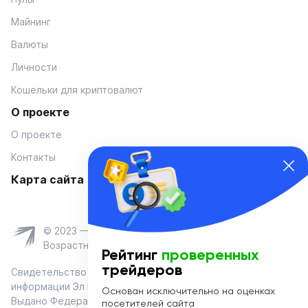
Майнинг
Валюты
Личности
Кошельки для криптовалют
О проекте
О проекте
Контакты
Карта сайта
© 2023 — Coinmania
Возрастное ограничение 16+
Рейтинг
проверенных
трейдеров
Свидетельство о регистрации средства массовой
информации Эл № ФС 77-74908 от «25» января 2019 г.
Основан исключительно на оценках
Выдано Федеральной службой по надзору в сфере связи,
посетителей сайта