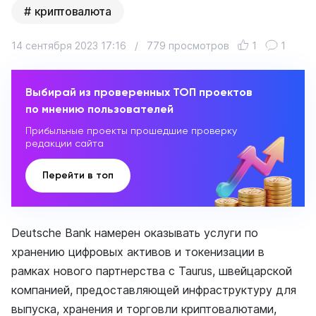
криптовалюта
14 сентября 2023 17:16
/
779 просмотров
1
1
Выбирай из проверенных ТОП проектов
по мнению пользователей
Прибыльные проекты прошедшие проверку
редакции сайта
Перейти в топ
Deutsche Bank намерен оказывать услуги по
хранению цифровых активов и токенизации в
рамках нового партнерства с Taurus, швейцарской
компанией, предоставляющей инфраструктуру для
выпуска, хранения и торговли криптовалютами,