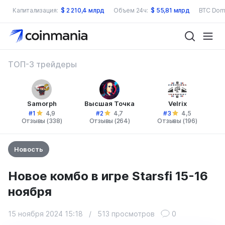
Капитализация:
$
2 210,4 млрд
Объем 24ч:
$
55,81 млрд
BTC Dom
ТОП-3 трейдеры
Samorph
Высшая Точка
Velrix
#1
#2
#3
4,9
4,7
4,5
Отзывы (338)
Отзывы (264)
Отзывы (196)
Новость
Новое комбо в игре Starsfi 15-16
ноября
15 ноября 2024 15:18
/
513 просмотров
0