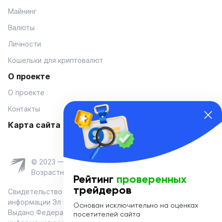
Майнинг
Валюты
Личности
Кошельки для криптовалют
О проекте
О проекте
Контакты
Карта сайта
© 2023 — Coinmania
Возрастное ограничение 16+
Рейтинг
проверенных
трейдеров
Свидетельство о регистрации средства массовой
информации Эл № ФС 77-74908 от «25» января 2019 г.
Основан исключительно на оценках
Выдано Федеральной службой по надзору в сфере связи,
посетителей сайта