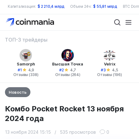
Капитализация:
$
2 210,4 млрд
Объем 24ч:
$
55,81 млрд
BTC Dom
ТОП-3 трейдеры
Samorph
Высшая Точка
Velrix
#1
#2
#3
4,9
4,7
4,5
Отзывы (338)
Отзывы (264)
Отзывы (196)
Новость
Комбо Pocket Rocket 13 ноября
2024 года
13 ноября 2024 15:15
/
535 просмотров
0