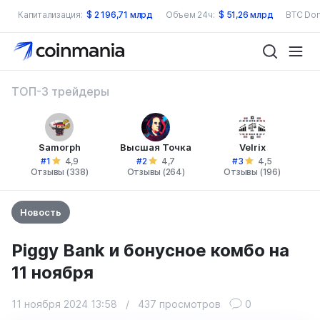
Капитализация:
$
2 196,71 млрд
Объем 24ч:
$
51,26 млрд
BTC Dom
ТОП-3 трейдеры
Samorph
Высшая Точка
Velrix
#1
#2
#3
4,9
4,7
4,5
Отзывы (338)
Отзывы (264)
Отзывы (196)
Новость
Piggy Bank и бонусное комбо на
11 ноября
11 ноября 2024 13:58
/
437 просмотров
0