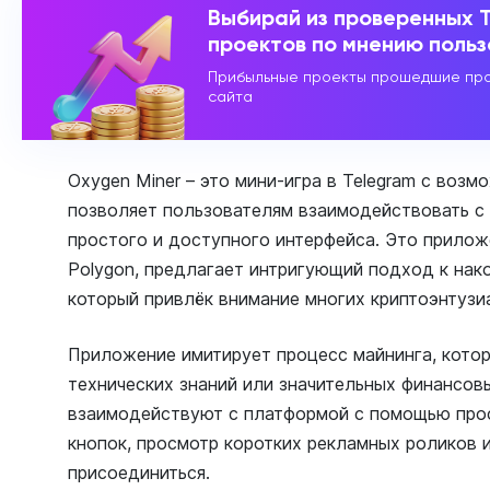
Выбирай из проверенных 
проектов по мнению поль
Прибыльные проекты прошедшие про
сайта
Oxygen Miner – это мини-игра в Telegram с возм
позволяет пользователям взаимодействовать с
простого и доступного интерфейса. Это прилож
Polygon, предлагает интригующий подход к нак
который привлёк внимание многих криптоэнтузи
Приложение имитирует процесс майнинга, котор
технических знаний или значительных финансов
взаимодействуют с платформой с помощью прос
кнопок, просмотр коротких рекламных роликов 
присоединиться.