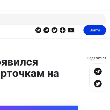
Войти
оявился
Поделиться
арточкам на