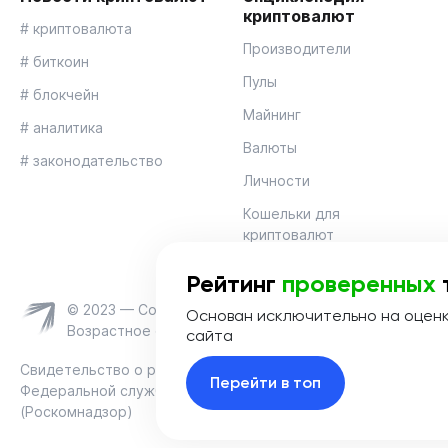
криптовалют
# криптовалюта
Производители
# биткоин
Пулы
# блокчейн
Майнинг
# аналитика
Валюты
# законодательство
Личности
Кошельки для
криптовалют
Рейтинг
проверенных
© 2023 — Coinmania
Основан исключительно на оцен
Возрастное ограничение 16+
сайта
Свидетельство о регистрации средства массовой информац
Перейти в топ
Федеральной службой по надзору в сфере связи, информац
(Роскомнадзор)