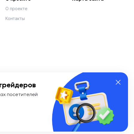
О проекте
Контакты
трейдеров
ках посетителей
ии Эл № ФС 77-74908 от «25» января 2019 г. Выдано
ионных технологий и массовых коммуникаций