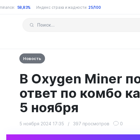
minance:
58,83%
Индекс страха и жадности
25/100
Новость
В Oxygen Miner п
ответ по комбо к
5 ноября
5 ноября 2024 17:35
/
397 просмотров
0