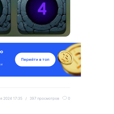
ию
Перейти в топ
 и
я 2024 17:35
/
397 просмотров
0