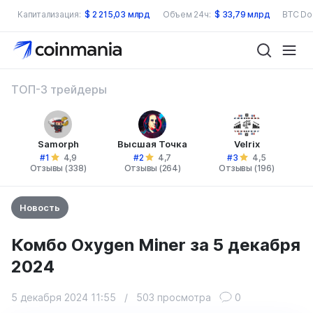
Капитализация:
$
2 215,03 млрд
Объем 24ч:
$
33,79 млрд
BTC Do
ТОП-3 трейдеры
Samorph
Высшая Точка
Velrix
#1
#2
#3
4,9
4,7
4,5
Отзывы (338)
Отзывы (264)
Отзывы (196)
Новость
Комбо Oxygen Miner за 5 декабря
2024
5 декабря 2024 11:55
/
503 просмотра
0