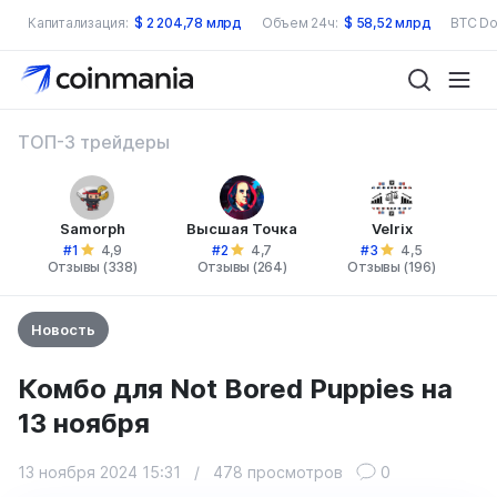
Капитализация:
$
2 204,78 млрд
Объем 24ч:
$
58,52 млрд
BTC Do
ТОП-3 трейдеры
Samorph
Высшая Точка
Velrix
#1
#2
#3
4,9
4,7
4,5
Отзывы (338)
Отзывы (264)
Отзывы (196)
Новость
Комбо для Not Bored Puppies на
13 ноября
13 ноября 2024 15:31
/
478 просмотров
0