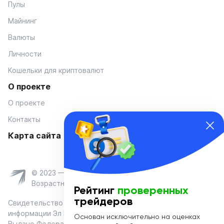
Пулы
Майнинг
Валюты
Личности
Кошельки для криптовалют
О проекте
О проекте
Контакты
Карта сайта
© 2023 — Coinmania
Возрастное ограничение 16+
Рейтинг
проверенных
трейдеров
Свидетельство о регистрации средства массовой
информации Эл № ФС 77-74908 от «25» января 2019 г.
Основан исключительно на оценках
Выдано Федеральной службой по надзору в сфере связи,