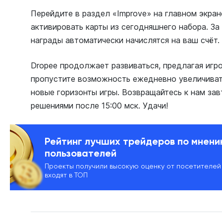
Перейдите в раздел «Improve» на главном экран
активировать карты из сегодняшнего набора. З
награды автоматически начислятся на ваш счёт.
Dropee продолжает развиваться, предлагая игро
пропустите возможность ежедневно увеличиват
новые горизонты игры. Возвращайтесь к нам зав
решениями после 15:00 мск. Удачи!
Рейтинг лучших трейдеров по мнен
пользователей
Проекты получили высокую оценку от посетителей
входят в ТОП