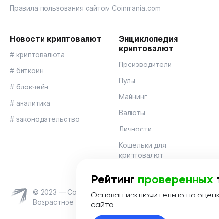
Правила пользования сайтом Coinmania.com
Новости криптовалют
Энциклопедия
криптовалют
# криптовалюта
Производители
# биткоин
Пулы
# блокчейн
Майнинг
# аналитика
Валюты
# законодательство
Личности
Кошельки для
криптовалют
Рейтинг
проверенных
© 2023 — Coinmania
Основан исключительно на оцен
Возрастное ограничение 16+
сайта