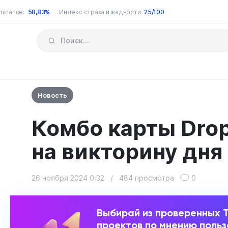
minance:
58,83%
Индекс страха и жадности
25/100
Новость
Комбо карты Drop
на викторину дня
26 ноября 2024 0:32
/
484 просмотра
0
Выбирай из проверенных 
проектов по мнению поль