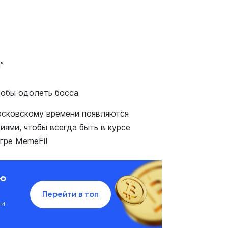
”
тобы одолеть босса
осковскому времени появляются
ями, чтобы всегда быть в курсе
гре MemeFi!
ию
Перейти в топ
 и