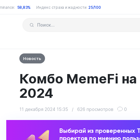
minance:
58,83%
Индекс страха и жадности
25/100
Новость
Комбо MemeFi на 
2024
11 декабря 2024 15:35
/
626 просмотров
0
Выбирай из проверенных 
проектов по мнению поль