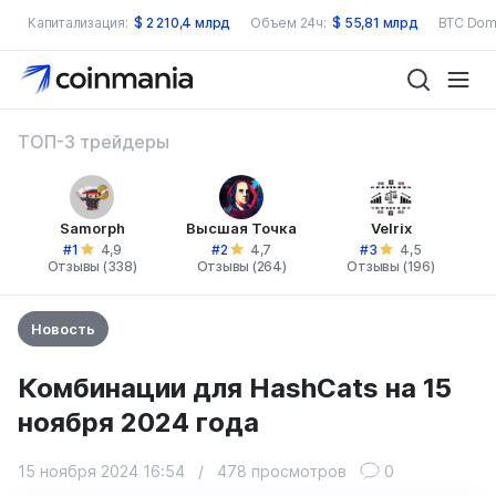
Капитализация:
$
2 210,4 млрд
Объем 24ч:
$
55,81 млрд
BTC Dom
ТОП-3 трейдеры
Samorph
Высшая Точка
Velrix
#1
#2
#3
4,9
4,7
4,5
Отзывы (338)
Отзывы (264)
Отзывы (196)
Новость
Комбинации для HashCats на 15
ноября 2024 года
15 ноября 2024 16:54
/
478 просмотров
0