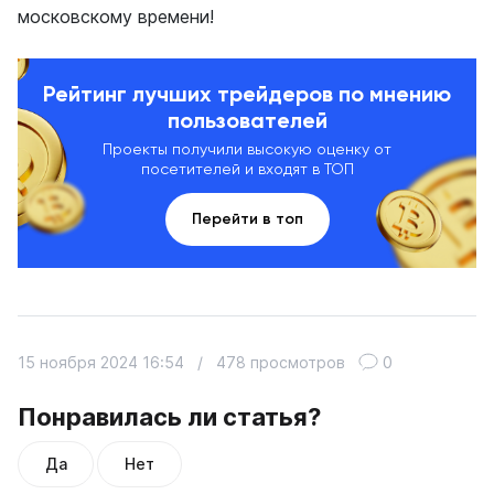
московскому времени!
Рейтинг лучших трейдеров по мнению
пользователей
Проекты получили высокую оценку от
посетителей и входят в ТОП
Перейти в топ
15 ноября 2024 16:54
/
478 просмотров
0
Понравилась ли статья?
Да
Нет