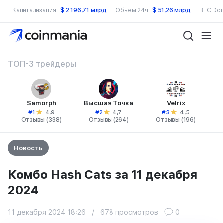
Капитализация:
$
2 196,71 млрд
Объем 24ч:
$
51,26 млрд
BTC Dom
ТОП-3 трейдеры
Samorph
Высшая Точка
Velrix
#1
#2
#3
4,9
4,7
4,5
Отзывы (338)
Отзывы (264)
Отзывы (196)
Новость
Комбо Hash Cats за 11 декабря
2024
11 декабря 2024 18:26
/
678 просмотров
0