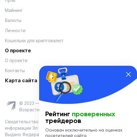
Пулы
Майнинг
Валюты
Личности
Кошельки для криптовалют
О проекте
О проекте
Контакты
Карта сайта
© 2023 — Coinmania
Возрастное ограничение 16+
Рейтинг
проверенных
трейдеров
Свидетельство о регистрации средства массовой
информации Эл № ФС 77-74908 от «25» января 2019 г.
Основан исключительно на оценках
Выдано Федеральной службой по надзору в сфере связи,
посетителей сайта