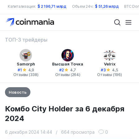
Капитализация:
$
2 196,71 млрд
Объем 24ч:
$
51,26 млрд
BTC Dom
ТОП-3 трейдеры
Samorph
Высшая Точка
Velrix
#1
#2
#3
4,9
4,7
4,5
Отзывы (338)
Отзывы (264)
Отзывы (196)
Новость
Комбо City Holder за 6 декабря
2024
6 декабря 2024 14:44
/
664 просмотра
0