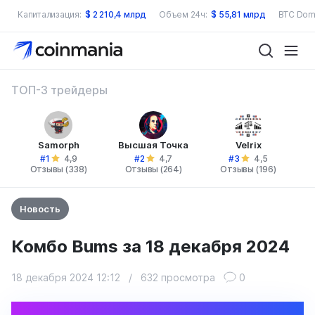
Капитализация:
$
2 210,4 млрд
Объем 24ч:
$
55,81 млрд
BTC Dom
ТОП-3 трейдеры
Samorph
Высшая Точка
Velrix
#1
#2
#3
4,9
4,7
4,5
Отзывы (338)
Отзывы (264)
Отзывы (196)
Новость
Комбо Bums за 18 декабря 2024
18 декабря 2024 12:12
/
632 просмотра
0