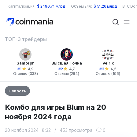
Капитализация:
$
2 196,71 млрд
Объем 24ч:
$
51,26 млрд
BTC Dom
ТОП-3 трейдеры
Samorph
Высшая Точка
Velrix
#1
#2
#3
4,9
4,7
4,5
Отзывы (338)
Отзывы (264)
Отзывы (196)
Новость
Комбо для игры Blum на 20
ноября 2024 года
20 ноября 2024 18:32
/
453 просмотра
0