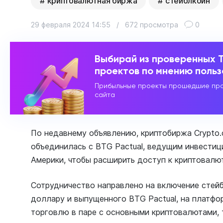
криптовалютная биржа
стейблкоин
29 февраля 2024 14:55
/
672 просмотра
0
Выбирай из проверенных 
проектов по мнению поль
Прибыльные проекты прошедшие про
сайта
По недавнему объявлению, криптобиржа Crypto.
объединилась с BTG Pactual, ведущим инвести
Америки, чтобы расширить доступ к криптовалют
Сотрудничество направлено на включение стейб
доллару и выпущенного BTG Pactual, на платфор
торговлю в паре с основными криптовалютами, т