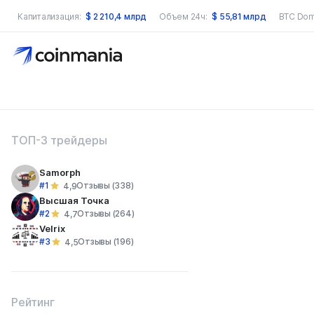
Капитализация:
$
2 210,4 млрд
Объем 24ч:
$
55,81 млрд
BTC Dom
оиск по сайту
ТОП-3 трейдеры
Samorph
#1
Отзывы (338)
4,9
Высшая Точка
#2
Отзывы (264)
4,7
Velrix
#3
Отзывы (196)
4,5
Рейтинг