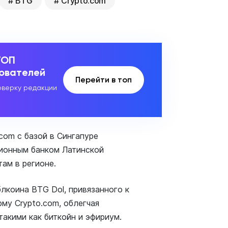
BTG
Crypto.com
ТОП
зователей
Перейти в топ
верку редакции
com с базой в Сингапуре
ционным банком Латинской
ам в регионе.
лкоина BTG Dol, привязанного к
му Crypto.com, облегчая
акими как биткойн и эфириум.