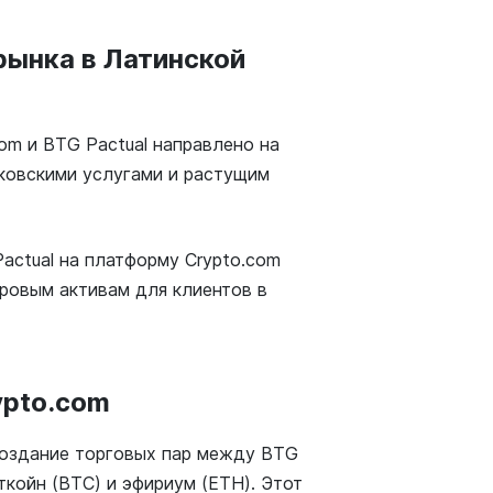
рынка в Латинской
om и BTG Pactual направлено на
ковскими услугами и растущим
actual на платформу Crypto.com
фровым активам для клиентов в
ypto.com
создание торговых пар между BTG
ткойн (BTC) и эфириум (ETH). Этот