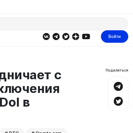
Войти
дничает с
Поделиться
включения
Dol в