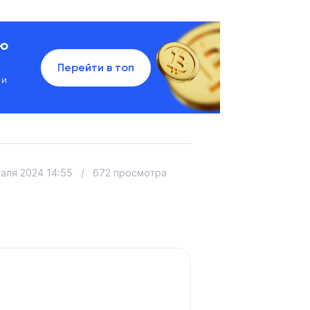
ию
Перейти в топ
 и
аля 2024 14:55
/
672 просмотра