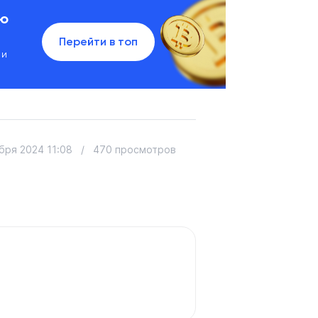
ию
Перейти в топ
 и
бря 2024 11:08
/
470 просмотров