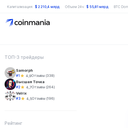
Капитализация:
$
2 210,4 млрд
Объем 24ч:
$
55,81 млрд
BTC Dom
оиск по сайту
ТОП-3 трейдеры
Samorph
#1
Отзывы (338)
4,9
Высшая Точка
#2
Отзывы (264)
4,7
Velrix
#3
Отзывы (196)
4,5
Рейтинг