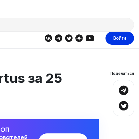
Войти
tus за 25
Поделиться
ТОП
зователей