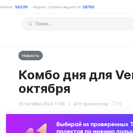
inance:
59,03%
Индекс страха и жадности
29/100
Новость
Комбо дня для Ver
октября
25 октября 2024 11:08
/
470 просмотров
0
Выбирай из проверенных 
проектов по мнению поль