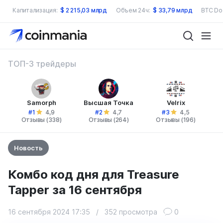
Капитализация:
$
2 215,03 млрд
Объем 24ч:
$
33,79 млрд
BTC Do
ТОП-3 трейдеры
Samorph
Высшая Точка
Velrix
#1
#2
#3
4,9
4,7
4,5
Отзывы (338)
Отзывы (264)
Отзывы (196)
Новость
Комбо код дня для Treasure
Tapper за 16 сентября
16 сентября 2024 17:35
/
352 просмотра
0