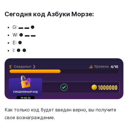
Сегодня код Азбуки Морзе:
G: ▬ ▬ ●
W: ● ▬ ▬
E: ●
I: ● ●
Как только код будет введен верно, вы получите
свое вознаграждение.