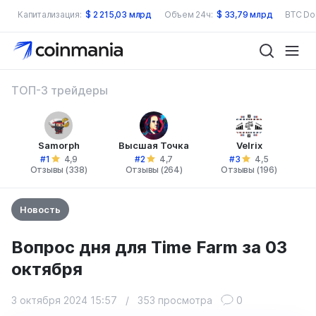
Капитализация:
$
2 215,03 млрд
Объем 24ч:
$
33,79 млрд
BTC Do
ТОП-3 трейдеры
Samorph
Высшая Точка
Velrix
#1
#2
#3
4,9
4,7
4,5
Отзывы (338)
Отзывы (264)
Отзывы (196)
Новость
Вопрос дня для Time Farm за 03
октября
3 октября 2024 15:57
/
353 просмотра
0