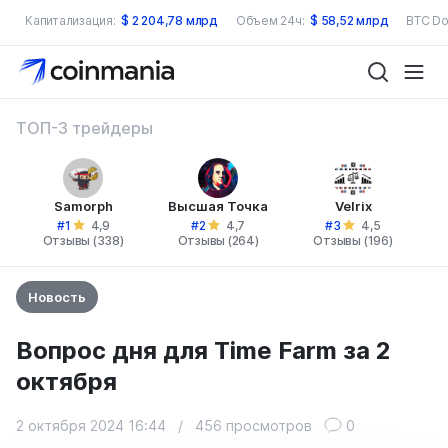
Капитализация:
$
2 204,78 млрд
Объем 24ч:
$
58,52 млрд
BTC Do
ТОП-3 трейдеры
Samorph
Высшая Точка
Velrix
#1
#2
#3
4,9
4,7
4,5
Отзывы (338)
Отзывы (264)
Отзывы (196)
Новость
Вопрос дня для Time Farm за 2
октября
2 октября 2024 16:44
/
456 просмотров
0