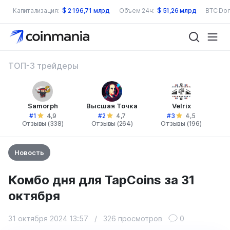
Капитализация:
$
2 196,71 млрд
Объем 24ч:
$
51,26 млрд
BTC Dom
ТОП-3 трейдеры
Samorph
Высшая Точка
Velrix
#1
#2
#3
4,9
4,7
4,5
Отзывы (338)
Отзывы (264)
Отзывы (196)
Новость
Комбо дня для TapCoins за 31
октября
31 октября 2024 13:57
/
326 просмотров
0