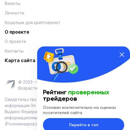
Валюты
Личности
Кошельки для криптовалют
О проекте
О проекте
Контакты
Карта сайта
© 2023 — Coinmania
Возрастное ограничение 16+
Рейтинг
проверенных
трейдеров
Свидетельство о регистрации средства массовой
информации Эл № ФС 77-74908 от «25» января 2019 г.
Основан исключительно на оценках
Выдано Федеральной службой по надзору в сфере связи,
посетителей сайта
информационных технологий и массовых коммуникаций
(Роскомнадзор)
Перейти в топ