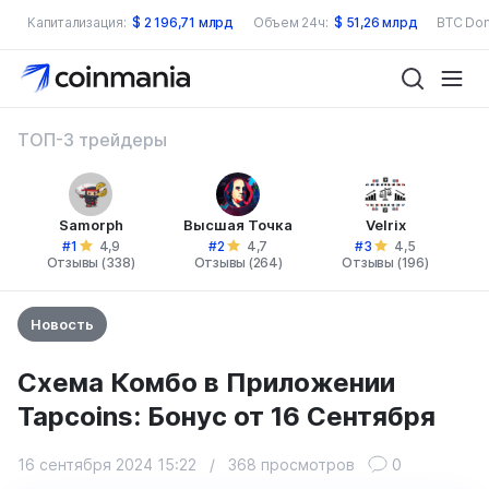
Капитализация:
$
2 196,71 млрд
Объем 24ч:
$
51,26 млрд
BTC Dom
ТОП-3 трейдеры
Samorph
Высшая Точка
Velrix
#1
#2
#3
4,9
4,7
4,5
Отзывы (338)
Отзывы (264)
Отзывы (196)
Новость
Схема Комбо в Приложении
Tapcoins: Бонус от 16 Сентября
16 сентября 2024 15:22
/
368 просмотров
0