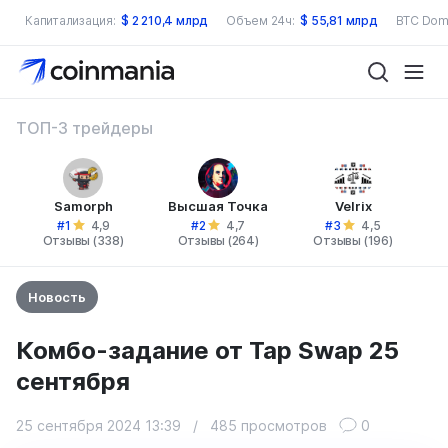
Капитализация:
$
2 210,4 млрд
Объем 24ч:
$
55,81 млрд
BTC Dom
ТОП-3 трейдеры
Samorph
Высшая Точка
Velrix
#1
#2
#3
4,9
4,7
4,5
Отзывы (338)
Отзывы (264)
Отзывы (196)
Новость
Комбо-задание от Tap Swap 25
сентября
25 сентября 2024 13:39
/
485 просмотров
0