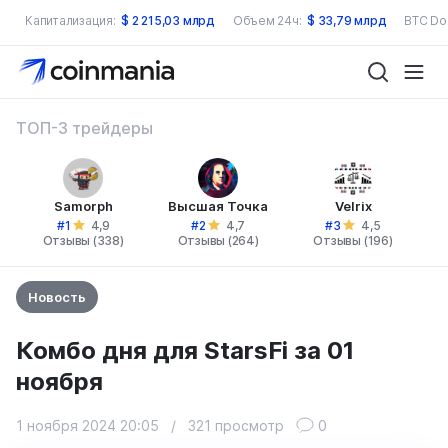
Капитализация:
$
2 215,03 млрд
Объем 24ч:
$
33,79 млрд
BTC Do
ТОП-3 трейдеры
Samorph
Высшая Точка
Velrix
#1
#2
#3
4,9
4,7
4,5
Отзывы (338)
Отзывы (264)
Отзывы (196)
Новость
Комбо дня для StarsFi за 01
ноября
1 ноября 2024 20:05
/
321 просмотр
0