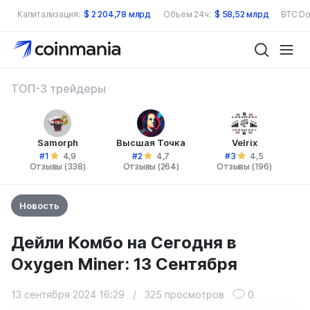
Капитализация:
$
2 204,78 млрд
Объем 24ч:
$
58,52 млрд
BTC Do
ТОП-3 трейдеры
Samorph
Высшая Точка
Velrix
#1
#2
#3
4,9
4,7
4,5
Отзывы (338)
Отзывы (264)
Отзывы (196)
Новость
Дейли Комбо на Сегодня в
Oxygen Miner: 13 Сентября
13 сентября 2024 16:29
/
325 просмотров
0