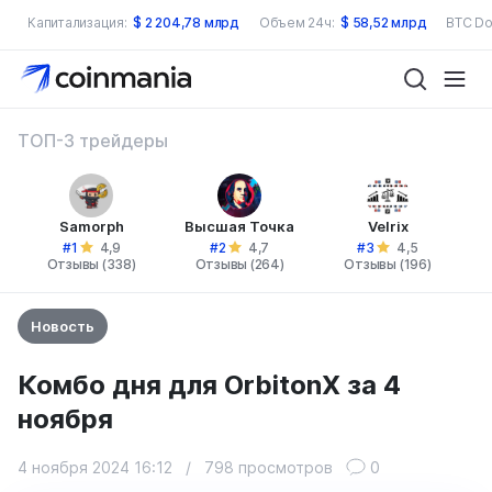
Капитализация:
$
2 204,78 млрд
Объем 24ч:
$
58,52 млрд
BTC Do
ТОП-3 трейдеры
Samorph
Высшая Точка
Velrix
#1
#2
#3
4,9
4,7
4,5
Отзывы (338)
Отзывы (264)
Отзывы (196)
Новость
Комбо дня для OrbitonX за 4
ноября
4 ноября 2024 16:12
/
798 просмотров
0