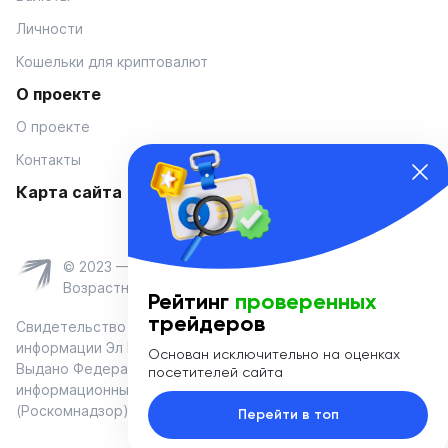
Личности
Кошельки для криптовалют
О проекте
О проекте
Контакты
Карта сайта
© 2023 — Coinmania
Возрастное ограничение 16+
Рейтинг
проверенных
трейдеров
Свидетельство о регистрации средства массовой
информации Эл № ФС 77-74908 от «25» января 2019 г.
Основан исключительно на оценках
Выдано Федеральной службой по надзору в сфере связи,
посетителей сайта
информационных технологий и массовых коммуникаций
(Роскомнадзор)
Перейти в топ