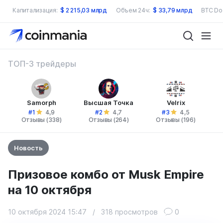
Капитализация:
$
2 215,03 млрд
Объем 24ч:
$
33,79 млрд
BTC Do
ТОП-3 трейдеры
Samorph
Высшая Точка
Velrix
#1
#2
#3
4,9
4,7
4,5
Отзывы (338)
Отзывы (264)
Отзывы (196)
Новость
Призовое комбо от Musk Empire
на 10 октября
10 октября 2024 15:47
/
318 просмотров
0