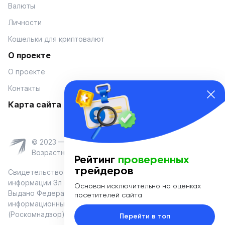
Валюты
Личности
Кошельки для криптовалют
О проекте
О проекте
Контакты
Карта сайта
© 2023 — Coinmania
Возрастное ограничение 16+
Рейтинг
проверенных
трейдеров
Свидетельство о регистрации средства массовой
информации Эл № ФС 77-74908 от «25» января 2019 г.
Основан исключительно на оценках
Выдано Федеральной службой по надзору в сфере связи,
посетителей сайта
информационных технологий и массовых коммуникаций
(Роскомнадзор)
Перейти в топ