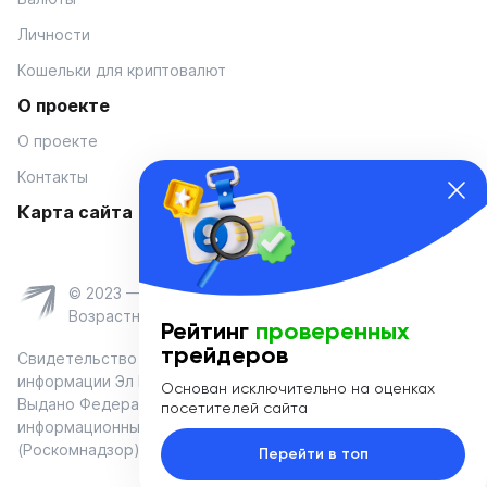
Личности
Кошельки для криптовалют
О проекте
О проекте
Контакты
Карта сайта
© 2023 — Coinmania
Возрастное ограничение 16+
Рейтинг
проверенных
трейдеров
Свидетельство о регистрации средства массовой
информации Эл № ФС 77-74908 от «25» января 2019 г.
Основан исключительно на оценках
Выдано Федеральной службой по надзору в сфере связи,
посетителей сайта
информационных технологий и массовых коммуникаций
(Роскомнадзор)
Перейти в топ