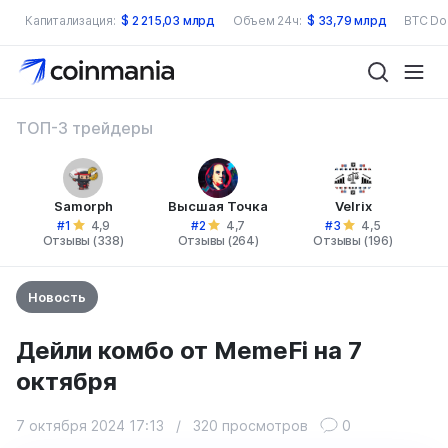
Капитализация:
$
2 215,03 млрд
Объем 24ч:
$
33,79 млрд
BTC Do
ТОП-3 трейдеры
Samorph
Высшая Точка
Velrix
#1
#2
#3
4,9
4,7
4,5
Отзывы (338)
Отзывы (264)
Отзывы (196)
Новость
Дейли комбо от MemeFi на 7
октября
7 октября 2024 17:13
/
320 просмотров
0