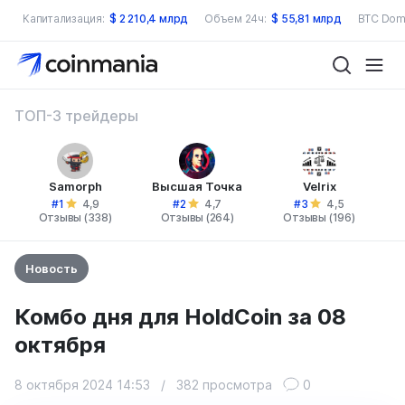
Капитализация:
$
2 210,4 млрд
Объем 24ч:
$
55,81 млрд
BTC Dom
ТОП-3 трейдеры
Samorph
Высшая Точка
Velrix
#1
#2
#3
4,9
4,7
4,5
Отзывы (338)
Отзывы (264)
Отзывы (196)
Новость
Комбо дня для HoldCoin за 08
октября
8 октября 2024 14:53
/
382 просмотра
0