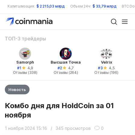
Капитализация:
$
2 215,03 млрд
Объем 24ч:
$
33,79 млрд
BTC Do
ТОП-3 трейдеры
Samorph
Высшая Точка
Velrix
#1
#2
#3
4,9
4,7
4,5
Отзывы (338)
Отзывы (264)
Отзывы (196)
Новость
Комбо дня для HoldCoin за 01
ноября
1 ноября 2024 15:16
/
345 просмотров
0