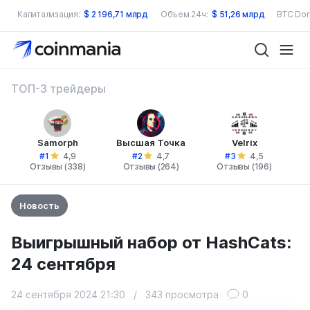
Капитализация:
$
2 196,71 млрд
Объем 24ч:
$
51,26 млрд
BTC Dom
ТОП-3 трейдеры
Samorph
Высшая Точка
Velrix
#1
#2
#3
4,9
4,7
4,5
Отзывы (338)
Отзывы (264)
Отзывы (196)
Новость
Выигрышный набор от HashCats:
24 сентября
24 сентября 2024 21:30
/
343 просмотра
0