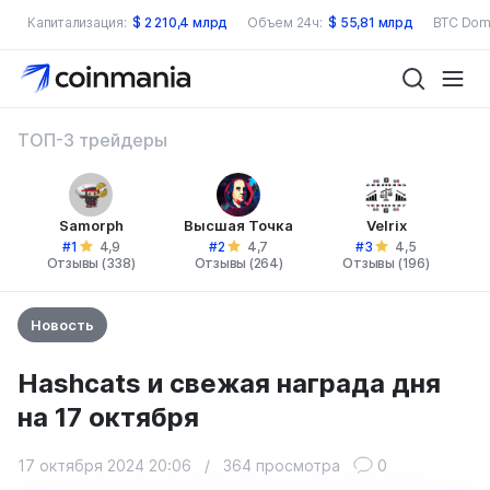
Капитализация:
$
2 210,4 млрд
Объем 24ч:
$
55,81 млрд
BTC Dom
ТОП-3 трейдеры
Samorph
Высшая Точка
Velrix
#1
#2
#3
4,9
4,7
4,5
Отзывы (338)
Отзывы (264)
Отзывы (196)
Новость
Hashcats и свежая награда дня
на 17 октября
17 октября 2024 20:06
/
364 просмотра
0