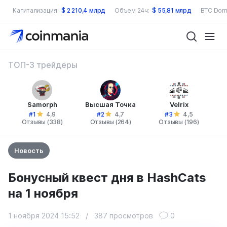
Капитализация:
$
2 210,4 млрд
Объем 24ч:
$
55,81 млрд
BTC Dom
ТОП-3 трейдеры
Samorph
Высшая Точка
Velrix
#1
#2
#3
4,9
4,7
4,5
Отзывы (338)
Отзывы (264)
Отзывы (196)
Новость
Бонусный квест дня в HashCats
на 1 ноября
1 ноября 2024 15:52
/
387 просмотров
0