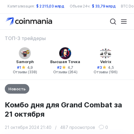
Капитализация:
$
2 215,03 млрд
Объем 24ч:
$
33,79 млрд
BTC Do
ТОП-3 трейдеры
Samorph
Высшая Точка
Velrix
#1
#2
#3
4,9
4,7
4,5
Отзывы (338)
Отзывы (264)
Отзывы (196)
Новость
Комбо дня для Grand Combat за
21 октября
21 октября 2024 21:40
/
487 просмотров
0