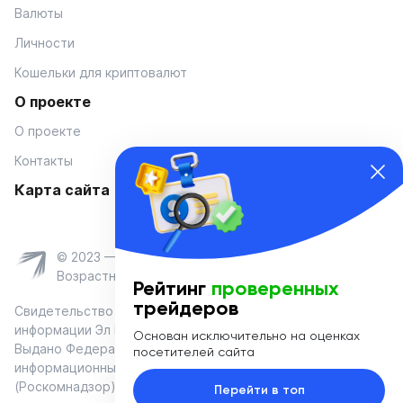
Валюты
Личности
Кошельки для криптовалют
О проекте
О проекте
Контакты
Карта сайта
© 2023 — Coinmania
Возрастное ограничение 16+
Рейтинг
проверенных
трейдеров
Свидетельство о регистрации средства массовой
информации Эл № ФС 77-74908 от «25» января 2019 г.
Основан исключительно на оценках
Выдано Федеральной службой по надзору в сфере связи,
посетителей сайта
информационных технологий и массовых коммуникаций
(Роскомнадзор)
Перейти в топ