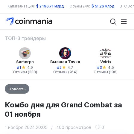
Капитализация:
$
2 196,71 млрд
Объем 24ч:
$
51,26 млрд
BTC Dom
ТОП-3 трейдеры
Samorph
Высшая Точка
Velrix
#1
#2
#3
4,9
4,7
4,5
Отзывы (338)
Отзывы (264)
Отзывы (196)
Новость
Комбо дня для Grand Combat за
01 ноября
1 ноября 2024 20:05
/
400 просмотров
0