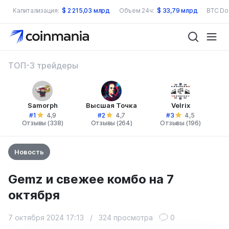
Капитализация:
$
2 215,03 млрд
Объем 24ч:
$
33,79 млрд
BTC Do
ТОП-3 трейдеры
Samorph
Высшая Точка
Velrix
#1
#2
#3
4,9
4,7
4,5
Отзывы (338)
Отзывы (264)
Отзывы (196)
Новость
Gemz и свежее комбо на 7
октября
7 октября 2024 17:13
/
324 просмотра
0