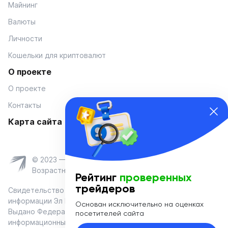
Майнинг
Валюты
Личности
Кошельки для криптовалют
О проекте
О проекте
Контакты
Карта сайта
© 2023 — Coinmania
Возрастное ограничение 16+
Рейтинг
проверенных
трейдеров
Свидетельство о регистрации средства массовой
информации Эл № ФС 77-74908 от «25» января 2019 г.
Основан исключительно на оценках
Выдано Федеральной службой по надзору в сфере связи,
посетителей сайта
информационных технологий и массовых коммуникаций