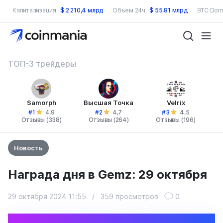
Капитализация:
$
2 210,4 млрд
Объем 24ч:
$
55,81 млрд
BTC Dom
ТОП-3 трейдеры
Samorph
Высшая Точка
Velrix
#1
#2
#3
4,9
4,7
4,5
Отзывы (338)
Отзывы (264)
Отзывы (196)
Новость
Награда дня в Gemz: 29 октября
29 октября 2024 11:55
/
359 просмотров
0