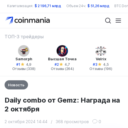
Капитализация:
$
2 196,71 млрд
Объем 24ч:
$
51,26 млрд
BTC Dom
ТОП-3 трейдеры
Samorph
Высшая Точка
Velrix
#1
#2
#3
4,9
4,7
4,5
Отзывы (338)
Отзывы (264)
Отзывы (196)
Новость
Daily combo от Gemz: Награда на
2 октября
2 октября 2024 14:44
/
368 просмотров
0