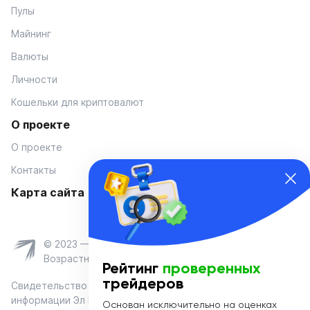
Пулы
Майнинг
Валюты
Личности
Кошельки для криптовалют
О проекте
О проекте
Контакты
Карта сайта
© 2023 — Coinmania
Возрастное ограничение 16+
Рейтинг
проверенных
трейдеров
Свидетельство о регистрации средства массовой
информации Эл № ФС 77-74908 от «25» января 2019 г.
Основан исключительно на оценках